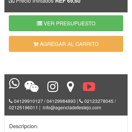
Precio Invitados
REF 69,60
VER PRESUPUESTO
AGREGAR AL CARRITO
04129910127 / 04129984893
|
02123278045 /
02125196011
|
info@agenciadefestejo.com
Descripcion.