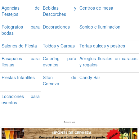
Agencias de
Bebidas y
Centros de mesa
Festejos
Descorches
Fotografos para
Decoraciones
Sonido e Iluminacion
bodas
Salones de Fiesta
Toldos y Carpas
Tortas dulces y postres
Pasapalos para
Catering para
Arreglos florales en caracas
fiestas
eventos
y regalos
Fiestas Infantiles
Sifon de
Candy Bar
Cerveza
Locaciones para
eventos
Anuncios