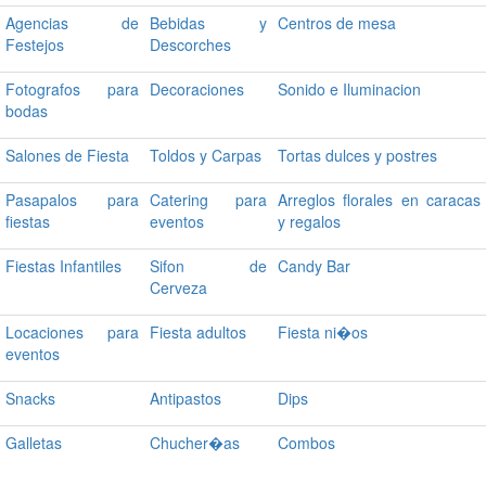
Agencias de
Bebidas y
Centros de mesa
Festejos
Descorches
Fotografos para
Decoraciones
Sonido e Iluminacion
bodas
Salones de Fiesta
Toldos y Carpas
Tortas dulces y postres
Pasapalos para
Catering para
Arreglos florales en caracas
fiestas
eventos
y regalos
Fiestas Infantiles
Sifon de
Candy Bar
Cerveza
Locaciones para
Fiesta adultos
Fiesta ni�os
eventos
Snacks
Antipastos
Dips
Galletas
Chucher�as
Combos