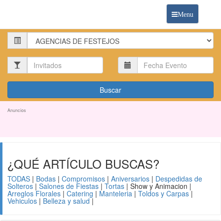
AGENCIADEFESTEJO.COM
Menu
Categoria:
Invitados:
Anuncios
¿QUÉ ARTÍCULO BUSCAS?
TODAS
|
Bodas
|
Compromisos
|
Aniversarios
|
Despedidas de
Solteros
|
Salones de Fiestas
|
Tortas
| Show y Animacion |
Arreglos Florales
|
Catering
|
Manteleria
|
Toldos y Carpas
|
Vehiculos
|
Belleza y salud
|