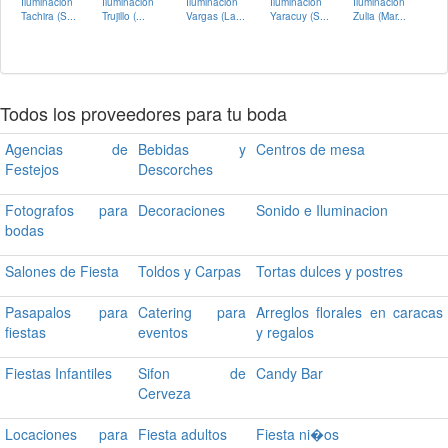
Iluminacion
Iluminacion
Iluminacion
Iluminacion
Iluminacion
Tachira (S...
Trujillo (...
Vargas (La...
Yaracuy (S...
Zulia (Mar...
Todos los proveedores para tu boda
Agencias de
Bebidas y
Centros de mesa
Festejos
Descorches
Fotografos para
Decoraciones
Sonido e Iluminacion
bodas
Salones de Fiesta
Toldos y Carpas
Tortas dulces y postres
Pasapalos para
Catering para
Arreglos florales en caracas
fiestas
eventos
y regalos
Fiestas Infantiles
Sifon de
Candy Bar
Cerveza
Locaciones para
Fiesta adultos
Fiesta ni�os