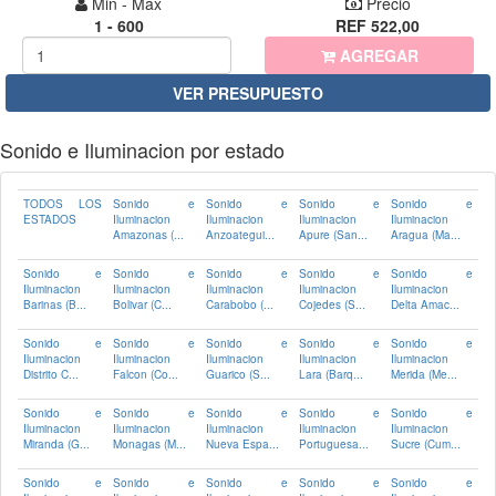
Min - Max
Precio
1 - 600
REF 522,00
AGREGAR
VER PRESUPUESTO
Sonido e Iluminacion por estado
TODOS LOS
Sonido e
Sonido e
Sonido e
Sonido e
ESTADOS
Iluminacion
Iluminacion
Iluminacion
Iluminacion
Amazonas (...
Anzoategui...
Apure (San...
Aragua (Ma...
Sonido e
Sonido e
Sonido e
Sonido e
Sonido e
Iluminacion
Iluminacion
Iluminacion
Iluminacion
Iluminacion
Barinas (B...
Bolivar (C...
Carabobo (...
Cojedes (S...
Delta Amac...
Sonido e
Sonido e
Sonido e
Sonido e
Sonido e
Iluminacion
Iluminacion
Iluminacion
Iluminacion
Iluminacion
Distrito C...
Falcon (Co...
Guarico (S...
Lara (Barq...
Merida (Me...
Sonido e
Sonido e
Sonido e
Sonido e
Sonido e
Iluminacion
Iluminacion
Iluminacion
Iluminacion
Iluminacion
Miranda (G...
Monagas (M...
Nueva Espa...
Portuguesa...
Sucre (Cum...
Sonido e
Sonido e
Sonido e
Sonido e
Sonido e