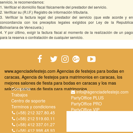
servicio, le recomendamos:
1. Verificar el domicilio fiscal físicamente del prestador del servicio.
2. Verificar su (R.I.F.) Registro de información tributaria.
3. Verificar la factura legal del prestador del servicio (que este acorde y en
concordancia con los preceptos legales exigidos por Ley de la Republica
Bolivariana de Venezuela.)
4. Y por último, exigir la factura fiscal al momento de la realización de un pago
para la reserva o contratación de cualquier servicio.
www.agenciadefestejo.com Agencias de festejos para bodas en
caracas, Agencia de festejos para matrimonios en caracas, los
mejores salones de fiesta para bodas en caracas y los mas
selectos salones de fiesta para matrimonios
Compañia
info@agenciadefestejo.com
Trabajos
PartyOffice PLUS
Centro de soporte
PartyOffice PRO
Terminos y condiciones
PartyOffice VIP
Informacion legal
(+58) 212 327.80.45
(+58) 212 519.60.11
(+58) 412 337.01.27
(+58) 412 998.48.93