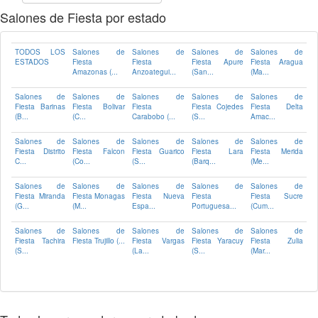
Salones de Fiesta por estado
TODOS LOS
Salones de
Salones de
Salones de
Salones de
ESTADOS
Fiesta
Fiesta
Fiesta Apure
Fiesta Aragua
Amazonas (...
Anzoategui...
(San...
(Ma...
Salones de
Salones de
Salones de
Salones de
Salones de
Fiesta Barinas
Fiesta Bolivar
Fiesta
Fiesta Cojedes
Fiesta Delta
(B...
(C...
Carabobo (...
(S...
Amac...
Salones de
Salones de
Salones de
Salones de
Salones de
Fiesta Distrito
Fiesta Falcon
Fiesta Guarico
Fiesta Lara
Fiesta Merida
C...
(Co...
(S...
(Barq...
(Me...
Salones de
Salones de
Salones de
Salones de
Salones de
Fiesta Miranda
Fiesta Monagas
Fiesta Nueva
Fiesta
Fiesta Sucre
(G...
(M...
Espa...
Portuguesa...
(Cum...
Salones de
Salones de
Salones de
Salones de
Salones de
Fiesta Tachira
Fiesta Trujillo (...
Fiesta Vargas
Fiesta Yaracuy
Fiesta Zulia
(S...
(La...
(S...
(Mar...