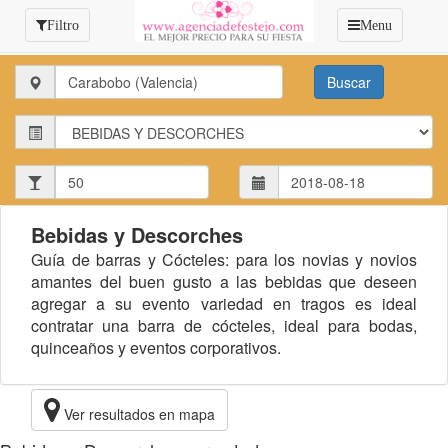
Filtro
Menu
Estado:
Estado:
Invitados:
Bebidas y Descorches
Guía de barras y Cócteles: para los novias y novios
amantes del buen gusto a las bebidas que deseen
agregar a su evento variedad en tragos es ideal
contratar una barra de cócteles, ideal para bodas,
quinceaños y eventos corporativos.
Ver resultados en mapa