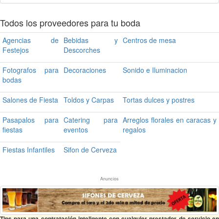
Todos los proveedores para tu boda
Agencias de
Bebidas y
Centros de mesa
Festejos
Descorches
Fotografos para
Decoraciones
Sonido e Iluminacion
bodas
Salones de Fiesta
Toldos y Carpas
Tortas dulces y postres
Pasapalos para
Catering para
Arreglos florales en caracas y
fiestas
eventos
regalos
Fiestas Infantiles
Sifon de Cerveza
Anuncios
Tips para una contratación inteligente con cualquier prestador de servicio en