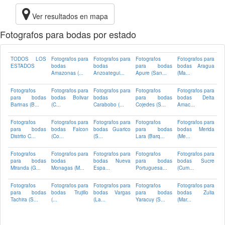
Ver resultados en mapa
Fotografos para bodas por estado
TODOS LOS
Fotografos para
Fotografos para
Fotografos
Fotografos para
ESTADOS
bodas
bodas
para bodas
bodas Aragua
Amazonas (...
Anzoategui...
Apure (San...
(Ma...
Fotografos
Fotografos para
Fotografos para
Fotografos
Fotografos para
para bodas
bodas Bolivar
bodas
para bodas
bodas Delta
Barinas (B...
(C...
Carabobo (...
Cojedes (S...
Amac...
Fotografos
Fotografos para
Fotografos para
Fotografos
Fotografos para
para bodas
bodas Falcon
bodas Guarico
para bodas
bodas Merida
Distrito C...
(Co...
(S...
Lara (Barq...
(Me...
Fotografos
Fotografos para
Fotografos para
Fotografos
Fotografos para
para bodas
bodas
bodas Nueva
para bodas
bodas Sucre
Miranda (G...
Monagas (M...
Espa...
Portuguesa...
(Cum...
Fotografos
Fotografos para
Fotografos para
Fotografos
Fotografos para
para bodas
bodas Trujillo
bodas Vargas
para bodas
bodas Zulia
Tachira (S...
(...
(La...
Yaracuy (S...
(Mar...