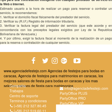
la Web o Internet.
Estimado usuario a la hora de realizar un pago para reservar o contratar un
servicio, le recomendamos:
1. Verificar el domicilio fiscal físicamente del prestador del servicio.
2. Verificar su (R.I.F.) Registro de información tributaria.
3. Verificar la factura legal del prestador del servicio (que este acorde y en
concordancia con los preceptos legales exigidos por Ley de la Republica
Bolivariana de Venezuela.)
4. Y por último, exigir la factura fiscal al momento de la realización de un pago
para la reserva o contratación de cualquier servicio.
www.agenciadefestejo.com Agencias de festejos para bodas en
caracas, Agencia de festejos para matrimonios en caracas, los
mejores salones de fiesta para bodas en caracas y los mas
selectos salones de fiesta para matrimonios
Compañia
info@agenciadefestejo.com
Trabajos
PartyOffice PLUS
Centro de soporte
PartyOffice PRO
Terminos y condiciones
PartyOffice VIP
Informacion legal
(+58) 212 327.80.45
(+58) 212 519.60.11