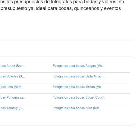
os los presupuestos de fotógrafos para bodas y vídeos, no
 presupuesto ya, ideal para bodas, quinceaños y eventos
odas Apure (San...
Fotografos para bodas Aragua (Ma...
das Cojedes (S...
Fotografos para bodas Delta Amac...
das Lara (Barq...
Fotografos para bodas Merida (Me...
odas Portuguesa...
Fotografos para bodas Sucre (Cum...
das Yaracuy (S...
Fotografos para bodas Zulia (Mar...